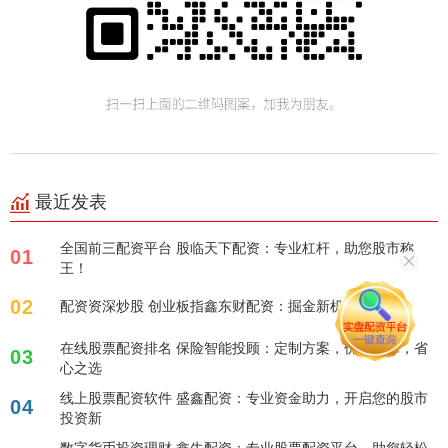
最近发表
全国前三配资平台 股临天下配资：专业杠杆，助您股市称
01
王！
02
配资资深炒股 创业板指鑫东财配资：掘金新机遇
在线股票配资排名 保险智能投顾：定制方案，优化保障，省
03
心之选
线上股票配资软件 盛鑫配资：专业资金助力，开启您的股市
04
投资新
数字货币投资理财 鑫牛配资：专业股票配资平台，助您轻松