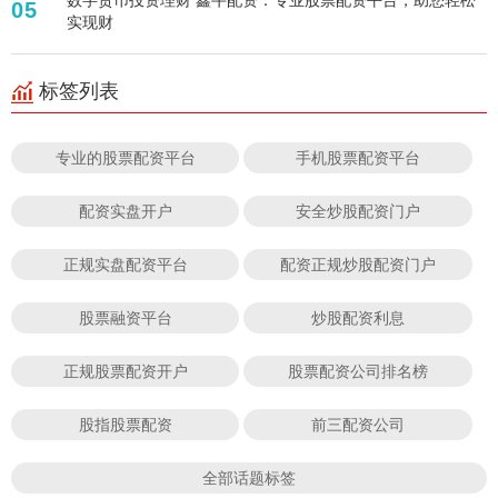
05
实现财
标签列表
专业的股票配资平台
手机股票配资平台
配资实盘开户
安全炒股配资门户
正规实盘配资平台
配资正规炒股配资门户
股票融资平台
炒股配资利息
正规股票配资开户
股票配资公司排名榜
股指股票配资
前三配资公司
全部话题标签